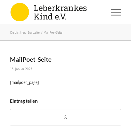
Du bist hier:
Startseite
/
MailPoet-Seite
MailPoet-Seite
15. Januar 2025
[mailpoet_page]
Eintrag teilen