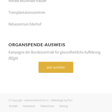
Ronald McDonald Häuser
Transplantationszentren
Rehazentrum Ederhof
ORGANSPENDE-AUSWEIS
Kampagne der Bundeszentrale für gesundheitliche Aufklärung
(BZgA)
Jetzt ausfüllen
© Copyright - Leberkrankes Kind e.V. |
Webdesign by PoLi
Kontakt
Impressum
Datenschutz
Satzung