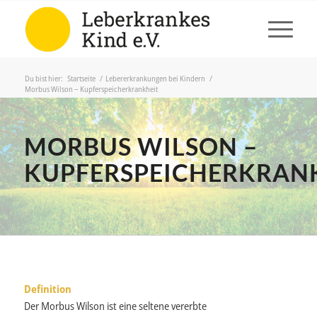
Du bist hier:
Startseite
/
Lebererkrankungen bei Kindern
/
Morbus Wilson – Kupferspeicherkrankheit
MORBUS WILSON –
KUPFERSPEICHERKRAN
Definition
Der Morbus Wilson ist eine seltene vererbte