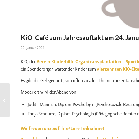
KiO-Café zum Jahresauftakt am 24. Jan
22. Januar 2024
KiO, der
Verein Kinderhilfe Organtransplantation – Sportl
ein Spenderorgan wartender Kinder zum
vierzehnten KiO-Elt
Es gibt die Gelegenheit, sich offen zu allen Themen auszutausche
Moderiert wird der Abend von
Vorweihnachtlicher
Online-KiO-Jugendclub am
Judith Mannich, Diplom-Psychologin (Psychosoziale Beratun
14. Dezember 2023
Tanja Schnurre, Diplom-Psychologin (Pädagogische Beraterin
Wir freuen uns auf Ihre/Eure Teilnahme!