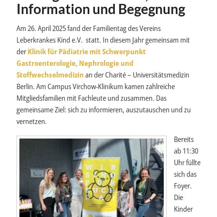
Information und Begegnung
Am 26. April 2025 fand der Familientag des Vereins
Leberkrankes Kind e.V. statt. In diesem Jahr gemeinsam mit
der
Klinik für Pädiatrie mit Schwerpunkt
Gastroenterologie, Nephrologie und
Stoffwechselmedizin
an der Charité – Universitätsmedizin
Berlin. Am Campus Virchow-Klinikum kamen zahlreiche
Mitgliedsfamilien mit Fachleute und zusammen. Das
gemeinsame Ziel: sich zu informieren, auszutauschen und zu
vernetzen.
Bereits
ab 11:30
Uhr füllte
sich das
Foyer.
Die
Kinder