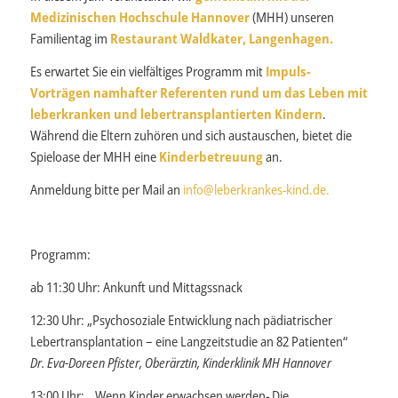
Medizinischen Hochschule Hannover
(MHH) unseren
Familientag im
Restaurant Waldkater, Langenhagen.
Es erwartet Sie ein vielfältiges Programm mit
Impuls-
Vorträgen namhafter Referenten rund um das Leben mit
leberkranken und lebertransplantierten Kindern
.
Während die Eltern zuhören und sich austauschen, bietet die
Spieloase der MHH eine
Kinderbetreuung
an.
Anmeldung bitte per Mail an
info@leberkrankes-kind.de.
Programm:
ab 11:30 Uhr: Ankunft und Mittagssnack
12:30 Uhr: „Psychosoziale Entwicklung nach pädiatrischer
Lebertransplantation – eine Langzeitstudie an 82 Patienten“
Dr. Eva-Doreen Pfister, Oberärztin, Kinderklinik MH Hannover
13:00 Uhr: „Wenn Kinder erwachsen werden- Die