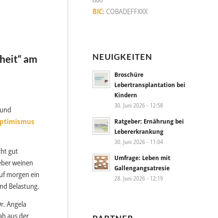
BIC:
COBADEFFXXX
NEUIGKEITEN
heit“ am
Broschüre
Lebertransplantation bei
Kindern
30. Juni 2026 - 12:58
 und
 Optimismus
Ratgeber: Ernährung bei
Lebererkrankung
30. Juni 2026 - 11:04
cht gut
Umfrage: Leben mit
eber weinen
Gallengangsatresie
uf morgen ein
28. Juni 2026 - 12:19
und Belastung.
r. Angela
ah aus der