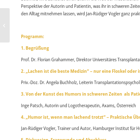
Perspektive der Autorin und Patientin, was ihr in schweren Zei
den Alltag mitnehmen lassen, wird Jan-Rüdiger Vogler ganz prakt
GePa-Projekt: Gute
Beteiligungsstrukturen für
Patient*innen in Lehre
und F...
Programm:
1. Begrüßung
Prof. Dr. Florian Grahammer, Direktor Universitäres Transplan
2. „Lachen ist die beste Medizin“ – nur eine Floskel oder 
Priv.-Doz. Dr. Angela Buchholz, Leiterin Transplantationspsycholo
3. Von der Kunst des Humors in schweren Zeiten als Pati
Inge Patsch, Autorin und Logotherapeutin, Axams, Österreich
4. „Humor ist, wenn man lachend trotzt“ – Praktische Üb
Jan-Rüdiger Vogler, Trainer und Autor, Hamburger Institut für
5. Diskussion, Fragerunde und Abschluss