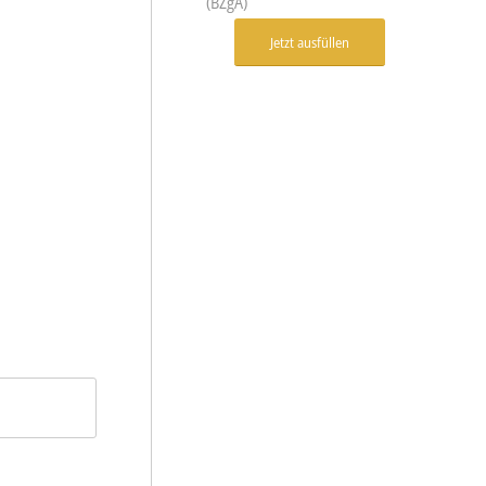
(BZgA)
Jetzt ausfüllen