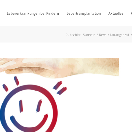
Lebererkrankungen bei Kindern
Lebertransplantation
Aktuelles
Du bist hier:
Startseite
/
News
/
Uncategorized
/