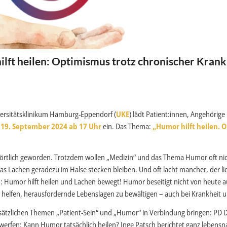
ft heilen: Optimismus trotz chronischer Krank
versitätsklinikum Hamburg-Eppendorf (
UKE
) lädt Patient:innen, Angehörige
19. September 2024 ab 17 Uhr
ein. Das Thema:
„Humor hilft heilen.
chwörtlich geworden. Trotzdem wollen „Medizin“ und das Thema Humor oft ni
Lachen geradezu im Halse stecken bleiben. Und oft lacht mancher, der li
 Humor hilft heilen und Lachen bewegt! Humor beseitigt nicht von heute a
n helfen, herausfordernde Lebenslagen zu bewältigen – auch bei Krankheit 
ätzlichen Themen „Patient-Sein“ und „Humor“ in Verbindung bringen: PD D
 werfen: Kann Humor tatsächlich heilen? Inge Patsch berichtet ganz lebensn